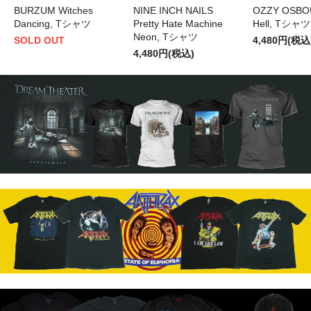
BURZUM Witches
NINE INCH NAILS
OZZY OSBO
Dancing, Tシャツ
Pretty Hate Machine
Hell, Tシャツ
Neon, Tシャツ
SOLD OUT
4,480円(税込
4,480円(税込)