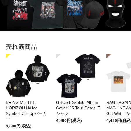
売れ筋商品
BRING ME THE
GHOST Skeleta Album
RAGE AGAI
HORIZON Nailed
Cover '25 Tour Dates, T
MACHINE Ang
Symbol, Zip-Upパーカ
シャツ
Gift Wht, 
ー
4,480円(税込)
4,480円(税込
9,800円(税込)