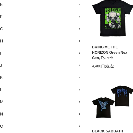
E
F
G
H
BRING ME THE
HORIZON Green Nex
I
Gen, Tシャツ
J
4,480円(税込)
K
L
M
N
O
BLACK SABBATH