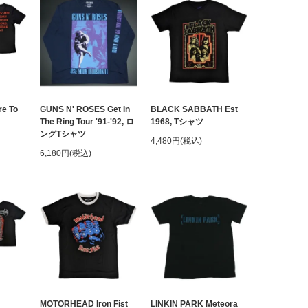
e To
GUNS N' ROSES Get In
BLACK SABBATH Est
The Ring Tour '91-'92, ロ
1968, Tシャツ
ングTシャツ
4,480円(税込)
6,180円(税込)
MOTORHEAD Iron Fist
LINKIN PARK Meteora