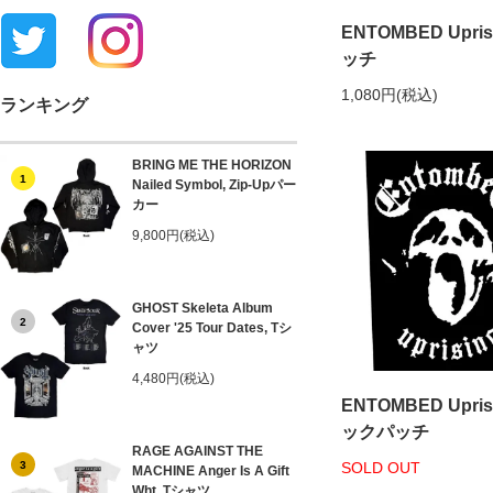
ENTOMBED Upris
ッチ
1,080円(税込)
ランキング
BRING ME THE HORIZON
1
Nailed Symbol, Zip-Upパー
カー
9,800円(税込)
GHOST Skeleta Album
2
Cover '25 Tour Dates, Tシ
ャツ
4,480円(税込)
ENTOMBED Upris
ックパッチ
RAGE AGAINST THE
3
SOLD OUT
MACHINE Anger Is A Gift
Wht, Tシャツ