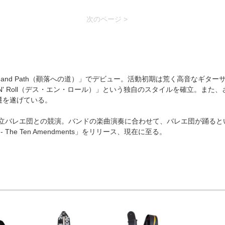
次のページ >
 Hand Path（顚落への道）」でデビュー。活動初期は荒く高音なギター
N' Roll（デス・エン・ロール）」という独自のスタイルを確立。また、
遷を遂げている。
王立バレエ団との競演。バンドの楽曲演奏に合わせて、バレエ団が踊ると
 The Ten Amendments」をリリース、現在に至る。