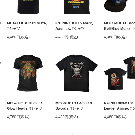
I
METALLICA Inamorata,
ICE NINE KILLS Merry
MOTORHEAD Rock
Tシャツ
Axemas, Tシャツ
Roll Blue Mono
4,480円(税込)
4,480円(税込)
4,380円(税込)
MEGADETH Nuclear
MEGADETH Crossed
KORN Follow The
Glow Heads, Tシャツ
Swords, Tシャツ
Leader Anime, 
4,780円(税込)
4,480円(税込)
4,480円(税込)