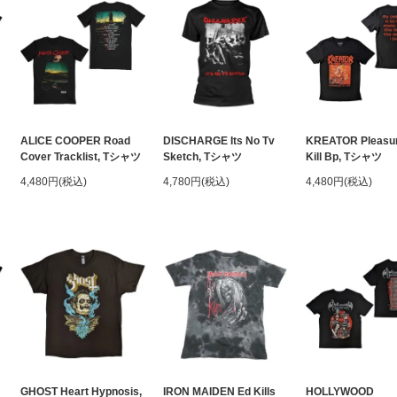
ALICE COOPER Road
DISCHARGE Its No Tv
KREATOR Pleasur
Cover Tracklist, Tシャツ
Sketch, Tシャツ
Kill Bp, Tシャツ
4,480円(税込)
4,780円(税込)
4,480円(税込)
GHOST Heart Hypnosis,
IRON MAIDEN Ed Kills
HOLLYWOOD