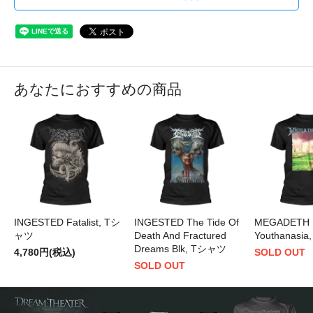
あなたにおすすめの商品
INGESTED Fatalist, Tシ
INGESTED The Tide Of
MEGADETH
ャツ
Death And Fractured
Youthanasi
Dreams Blk, Tシャツ
4,780円(税込)
SOLD OUT
SOLD OUT