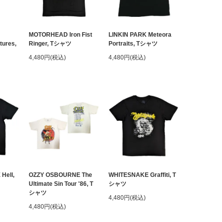
MOTORHEAD Iron Fist
LINKIN PARK Meteora
tures,
Ringer, Tシャツ
Portraits, Tシャツ
4,480円(税込)
4,480円(税込)
Hell,
OZZY OSBOURNE The
WHITESNAKE Graffiti, T
Ultimate Sin Tour '86, T
シャツ
シャツ
4,480円(税込)
4,480円(税込)