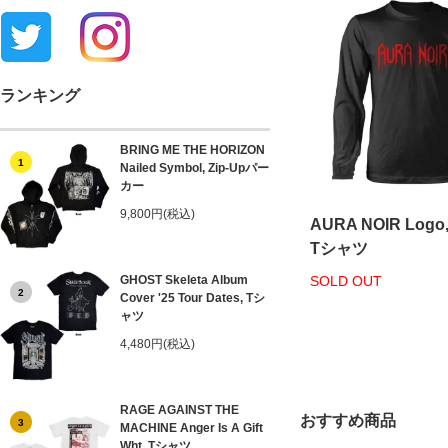
ランキング
BRING ME THE HORIZON
1
Nailed Symbol, Zip-Upパー
カー
9,800円(税込)
AURA NOIR Log
Tシャツ
GHOST Skeleta Album
SOLD OUT
2
Cover '25 Tour Dates, Tシ
ャツ
4,480円(税込)
RAGE AGAINST THE
おすすめ商品
3
MACHINE Anger Is A Gift
Wht, Tシャツ