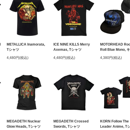
I
METALLICA Inamorata,
ICE NINE KILLS Merry
MOTORHEAD Rock
Tシャツ
Axemas, Tシャツ
Roll Blue Mono
4,480円(税込)
4,480円(税込)
4,380円(税込)
MEGADETH Nuclear
MEGADETH Crossed
KORN Follow The
Glow Heads, Tシャツ
Swords, Tシャツ
Leader Anime, 