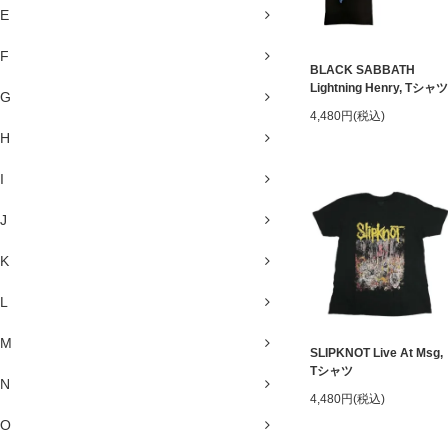
E
F
BLACK SABBATH
Lightning Henry, Tシャツ
G
4,480円(税込)
H
I
J
K
L
M
SLIPKNOT Live At Msg,
Tシャツ
N
4,480円(税込)
O