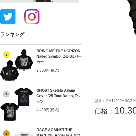
ランキング
BRING ME THE HORIZON
1
Nailed Symbol, Zip-Upパー
カー
9,800円(税込)
GHOST Skeleta Album
2
Cover '25 Tour Dates, Tシ
PH11200HSWZP
ャツ
10,
4,480円(税込)
RAGE AGAINST THE
3
MACHINE Anger Is A Gift