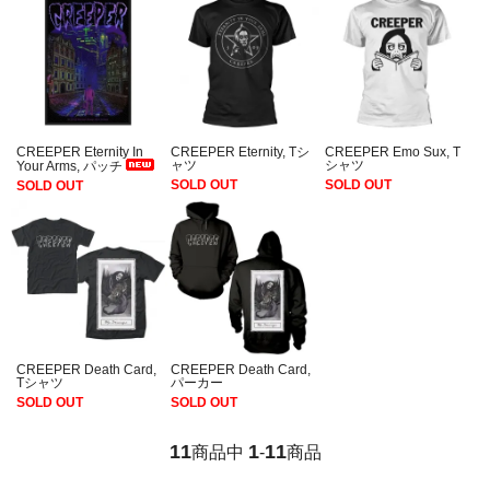
CREEPER Eternity In
CREEPER Eternity, Tシ
CREEPER Emo Sux, T
ャツ
シャツ
Your Arms, パッチ
SOLD OUT
SOLD OUT
SOLD OUT
CREEPER Death Card,
CREEPER Death Card,
Tシャツ
パーカー
SOLD OUT
SOLD OUT
11
1
11
商品中
-
商品