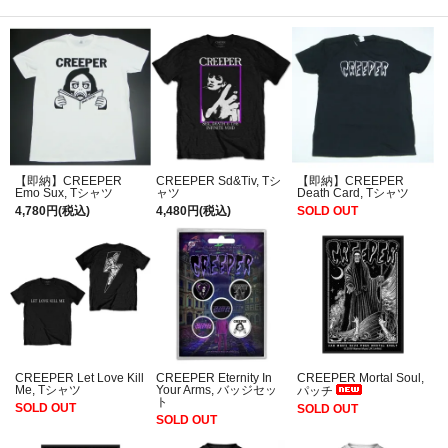
【即納】CREEPER
CREEPER Sd&Tiv, Tシ
【即納】CREEPER
Emo Sux, Tシャツ
ャツ
Death Card, Tシャツ
4,780円(税込)
4,480円(税込)
SOLD OUT
CREEPER Let Love Kill
CREEPER Eternity In
CREEPER Mortal Soul,
Me, Tシャツ
Your Arms, バッジセッ
パッチ
ト
SOLD OUT
SOLD OUT
SOLD OUT