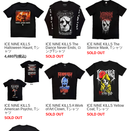
ICE NINE KILLS
ICE NINE KILLS The
ICE NINE KILLS The
Halloween Haunt, Tシ
Dance Never Ends, ロ
Silence Mask, Tシャツ
ャツ
ングTシャツ
SOLD OUT
4,480円(税込)
SOLD OUT
ICE NINE KILLS
ICE NINE KILLS A Work
ICE NINE KILLS Yellow
American Psycho, Tシ
of Art Clown, Tシャツ
Coat, Tシャツ
ャツ
SOLD OUT
SOLD OUT
SOLD OUT