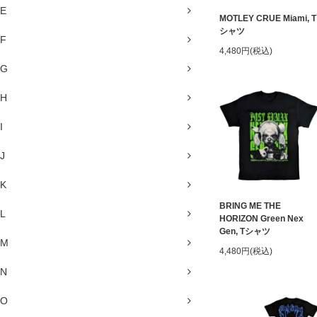
E
MOTLEY CRUE Miami, T
シャツ
F
4,480円(税込)
G
H
I
J
K
BRING ME THE
L
HORIZON Green Nex
Gen, Tシャツ
M
4,480円(税込)
N
O