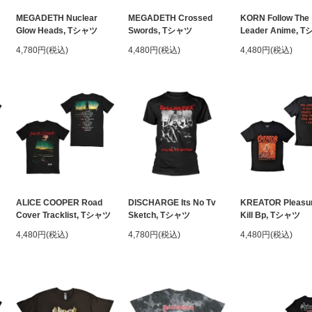
MEGADETH Nuclear
MEGADETH Crossed
KORN Follow The
Glow Heads, Tシャツ
Swords, Tシャツ
Leader Anime, 
4,780円(税込)
4,480円(税込)
4,480円(税込)
ALICE COOPER Road
DISCHARGE Its No Tv
KREATOR Pleasur
Cover Tracklist, Tシャツ
Sketch, Tシャツ
Kill Bp, Tシャツ
4,480円(税込)
4,780円(税込)
4,480円(税込)