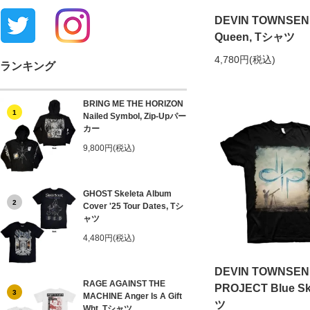
DEVIN TOWNSEND
Queen, Tシャツ
4,780円(税込)
ランキング
BRING ME THE HORIZON
1
Nailed Symbol, Zip-Upパー
カー
9,800円(税込)
GHOST Skeleta Album
2
Cover '25 Tour Dates, Tシ
ャツ
4,480円(税込)
DEVIN TOWNSE
RAGE AGAINST THE
PROJECT Blue S
3
MACHINE Anger Is A Gift
ツ
Wht, Tシャツ