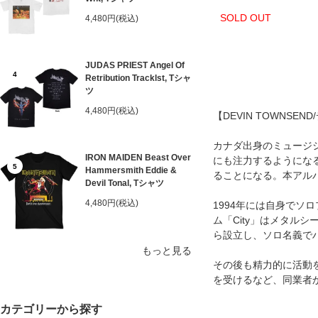
SOLD OUT
4,480円(税込)
JUDAS PRIEST Angel Of
4
Retribution Tracklst, Tシャ
ツ
4,480円(税込)
【DEVIN TOWNSE
カナダ出身のミュージシャ
IRON MAIDEN Beast Over
にも注力するようになる
5
Hammersmith Eddie &
ることになる。本アル
Devil Tonal, Tシャツ
4,480円(税込)
1994年には自身でソロプロ
ム「City」はメタル
ら設立し、ソロ名義で
もっと見る
その後も精力的に活動を
を受けるなど、同業者
カテゴリーから探す