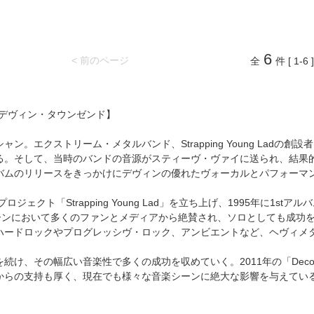
6
< 前のページ
全
件 [ 1-6 ]
ND/デヴィン・タウンゼンド】
ン。エクストリーム・メタルバンド、Strapping Young Ladの
。そして、当時のバンドの音源がスティーヴ・ヴァイに送られ、結果的にスティ
バムのリリースをきっかけにデヴィンの優れたヴォーカルとパフォーマ
ジェクト「Strapping Young Lad」を立ち上げ、1995年に1stアルバム「H
シーンにおいて多くのファンとメディアから絶賛され、ソロとしても成功を収め
ハードロックやプログレッシヴ・ロック、アンビエントなど、ヘヴィメ
続け、その幅広い音楽性で多くの成功を収めていく。2011年の「Decon
からの支持も厚く、現在でも様々な音楽シーンに絶大な影響を与えてい