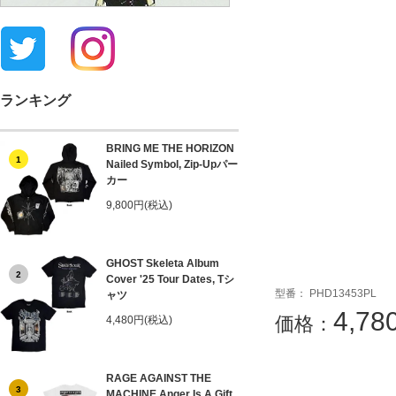
ランキング
BRING ME THE HORIZON
1
Nailed Symbol, Zip-Upパー
カー
9,800円(税込)
GHOST Skeleta Album
2
Cover '25 Tour Dates, Tシ
PHD13453PL
ャツ
4,7
4,480円(税込)
RAGE AGAINST THE
3
MACHINE Anger Is A Gift