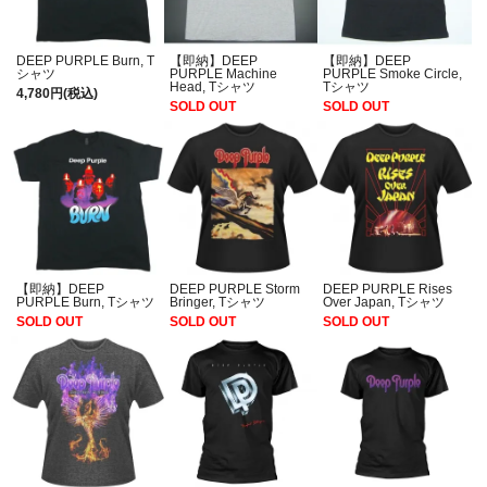
DEEP PURPLE Burn, T
【即納】DEEP
【即納】DEEP
シャツ
PURPLE Machine
PURPLE Smoke Circle,
Head, Tシャツ
Tシャツ
4,780円(税込)
SOLD OUT
SOLD OUT
【即納】DEEP
DEEP PURPLE Storm
DEEP PURPLE Rises
PURPLE Burn, Tシャツ
Bringer, Tシャツ
Over Japan, Tシャツ
SOLD OUT
SOLD OUT
SOLD OUT