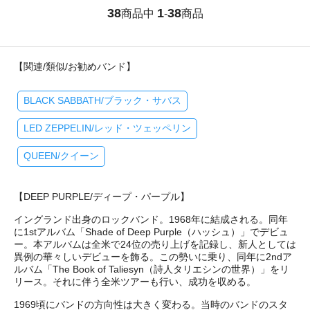
38
1
38
商品中
-
商品
【関連/類似/お勧めバンド】
BLACK SABBATH/ブラック・サバス
LED ZEPPELIN/レッド・ツェッペリン
QUEEN/クイーン
【DEEP PURPLE/ディープ・パープル】
イングランド出身のロックバンド。1968年に結成される。同年
に1stアルバム「Shade of Deep Purple（ハッシュ）」でデビュ
ー。本アルバムは全米で24位の売り上げを記録し、新人としては
異例の華々しいデビューを飾る。この勢いに乗り、同年に2ndア
ルバム「The Book of Taliesyn（詩人タリエシンの世界）」をリ
リース。それに伴う全米ツアーも行い、成功を収める。
1969頃にバンドの方向性は大きく変わる。当時のバンドのスタ