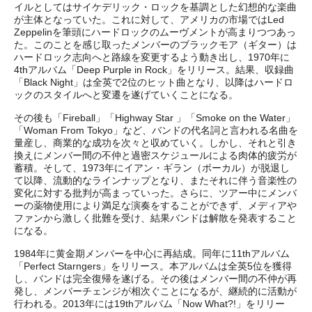
イルとしてはサイケデリック・ロックを基調とした幻想的な楽曲
が主体となっていた。これに対して、アメリカの市場ではLed
Zeppelinを筆頭にハードロックのムーヴメントが高まりつつあっ
た。このことを感じ取ったメンバーのブラックモア（ギター）は
ハードロック志向へと路線を変更するよう動き出し、1970年に
4thアルバム「Deep Purple in Rock」をリリース。結果、収録曲
「Black Night」は全英で2位のヒット曲となり、以降はハードロ
ックのスタイルへと変遷を遂げていくことになる。
その後も「Fireball」「Highway Star 」「Smoke on the Water」
「Woman From Tokyo」など、バンドの代名詞と言われる名曲を
量産し、商業的な成功を次々と収めていく。しかし、それと引き
換えにメンバー間の不仲と過密スケジュールによる肉体的疲労が
蓄積。そして、1973年にイアン・ギラン（ボーカル）が脱退し
て以降、流動的なラインナップとなり、またそれに伴う音楽性の
変化に対する批判が高まっていった。さらに、ツアー中にメンバ
ーの薬物使用により満足な演奏をすることができず、メディアや
ファンから激しく批難を受け、結果バンドは解散を発表すること
になる。
1984年に黄金期メンバーを中心に再結成。同年に11thアルバム
「Perfect Starngers」をリリース。本アルバムは全英5位を獲得
し、バンドは完全復帰を遂げる。その後はメンバー間の不仲が再
発し、メンバーチェンジが相次ぐことになるが、継続的に活動が
行われる。2013年には19thアルバム「Now What?!」をリリー