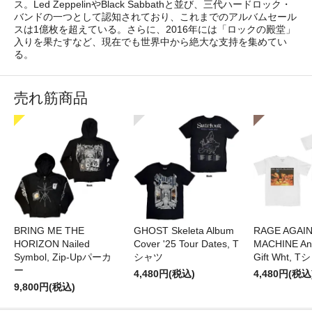
ス。Led ZeppelinやBlack Sabbathと並び、三代ハードロック・
バンドの一つとして認知されており、これまでのアルバムセール
スは1億枚を超えている。さらに、2016年には「ロックの殿堂」
入りを果たすなど、現在でも世界中から絶大な支持を集めてい
る。
売れ筋商品
BRING ME THE
GHOST Skeleta Album
RAGE AGAI
HORIZON Nailed
Cover '25 Tour Dates, T
MACHINE Ang
Symbol, Zip-Upパーカ
シャツ
Gift Wht, 
ー
4,480円(税込)
4,480円(税込
9,800円(税込)