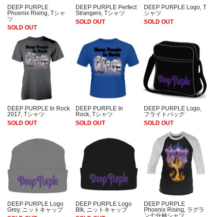
DEEP PURPLE
DEEP PURPLE Logo, T
DEEP PURPLE Perfect
Phoenix Rising, Tシャ
シャツ
Strangers, Tシャツ
ツ
SOLD OUT
SOLD OUT
SOLD OUT
DEEP PURPLE In Rock
DEEP PURPLE In
DEEP PURPLE Logo,
2017, Tシャツ
Rock, Tシャツ
フライトバッグ
SOLD OUT
SOLD OUT
SOLD OUT
DEEP PURPLE Logo
DEEP PURPLE Logo
DEEP PURPLE
Grey, ニットキャップ
Blk, ニットキャップ
Phoenix Rising, ラグラ
ン七分袖シャツ