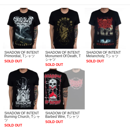
SHADOW OF INTENT
SHADOW OF INTENT
SHADOW OF INTENT
Primordial, Tシャツ
Monument Of Death, T
Melancholy, Tシャツ
シャツ
SOLD OUT
SOLD OUT
SOLD OUT
SHADOW OF INTENT
SHADOW OF INTENT
Burning Church, Tシャ
Barbed Wire, Tシャツ
ツ
SOLD OUT
SOLD OUT