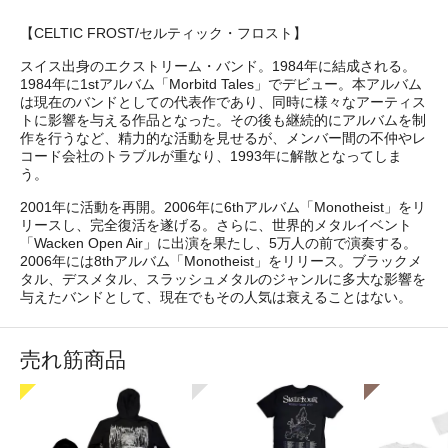
【CELTIC FROST/セルティック・フロスト】
スイス出身のエクストリーム・バンド。1984年に結成される。
1984年に1stアルバム「Morbitd Tales」でデビュー。本アルバム
は現在のバンドとしての代表作であり、同時に様々なアーティス
トに影響を与える作品となった。その後も継続的にアルバムを制
作を行うなど、精力的な活動を見せるが、メンバー間の不仲やレ
コード会社のトラブルが重なり、1993年に解散となってしま
う。
2001年に活動を再開。2006年に6thアルバム「Monotheist」をリ
リースし、完全復活を遂げる。さらに、世界的メタルイベント
「Wacken Open Air」に出演を果たし、5万人の前で演奏する。
2006年には8thアルバム「Monotheist」をリリース。ブラックメ
タル、デスメタル、スラッシュメタルのジャンルに多大な影響を
与えたバンドとして、現在でもその人気は衰えることはない。
売れ筋商品